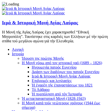
Ιερά & Ιστορική Μονή Αγίας Λαύρας
Η Μονή τής Αγίας Λαύρας έχει χαρακτηρισθεΐ “Eθνική
Μητροπόλη”. Ταυτίστηκε στις καρδιές των Ελλήνων μέ τήν πρώτη
σπίθα τού μεγάλου αγώνα γιά τήν Ελευθερία.
Αρχική
Ιστορία
Ίδρυση της πρώτης Μονής
Η Μονή γύρω από τον ιστορικό ναό (1689 – 1826)
Ηγουμενία πατρός Ευγενίου
Δράση των διαδόχων του πατρός Ευγενίου
Ιερά & Ιστορική Μονή Αγίας Λαύρας
Επιδρομές και λεηλασίες
Ή έναρξη τής έπαναστάσεως του 1821
Τό Λάβαρο
Ή πυρπόληση από τόν Ίμπραήμ
Ή μεταεπαναστατική Μονή (1828-1943)
Η Μονή κατά τούς νεώτερους χρόνους (1944 έως
σήμερα)