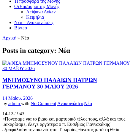
Ή προσφορά τής Μονής
Οι θησαυροί της Μονής
Λείψανα Αγίων
Κειμήλια
Νέα – Ανακοινώσεις
Βίντεο
Αρχική
»
Νέα
Posts in category: Νέα
ΜΝΗΜΟΣΥΝΟ ΠΑΛΑΙΩΝ ΠΑΤΡΩΝ
ΓΕΡΜΑΝΟΥ 30 ΜΑΪΟΥ 2026
14 Μαΐου, 2026
by
admin
with
No Comment
Ανακοινώσεις
Νέα
14-12-1943
«Πονέσαμε για το βίαιο και μαρτυρικό τέλος τους, αλλά και τους
μακαρίσαμε, έλεγε αργότερα ο π. Ευσέβιος Γιαννακάκης˙
εξασφάλισαν την αιωνιότητα. Τι ωραίος θάνατος μετά τη Θεία