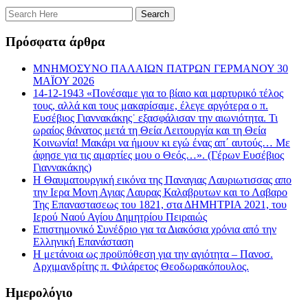
Πρόσφατα άρθρα
ΜΝΗΜΟΣΥΝΟ ΠΑΛΑΙΩΝ ΠΑΤΡΩΝ ΓΕΡΜΑΝΟΥ 30
ΜΑΪΟΥ 2026
14-12-1943 «Πονέσαμε για το βίαιο και μαρτυρικό τέλος
τους, αλλά και τους μακαρίσαμε, έλεγε αργότερα ο π.
Ευσέβιος Γιαννακάκης˙ εξασφάλισαν την αιωνιότητα. Τι
ωραίος θάνατος μετά τη Θεία Λειτουργία και τη Θεία
Κοινωνία! Μακάρι να ήμουν κι εγώ ένας απ΄ αυτούς… Με
άφησε για τις αμαρτίες μου ο Θεός…». (Γέρων Ευσέβιος
Γιαννακάκης)
Η Θαυματουργική εικόνα της Παναγιας Λαυριωτισσας απο
την Ιερα Μονη Αγιας Λαυρας Καλαβρυτων και το Λαβαρο
Της Επαναστασεως του 1821, στα ΔΗΜΗΤΡΙΑ 2021, του
Ιερού Ναού Αγίου Δημητρίου Πειραιώς
Επιστημονικό Συνέδριο για τα Διακόσια χρόνια από την
Ελληνική Επανάσταση
Η μετάνοια ως προϋπόθεση για την αγιότητα – Πανοσ.
Αρχιμανδρίτης π. Φιλάρετος Θεοδωρακόπουλος.
Ημερολόγιο