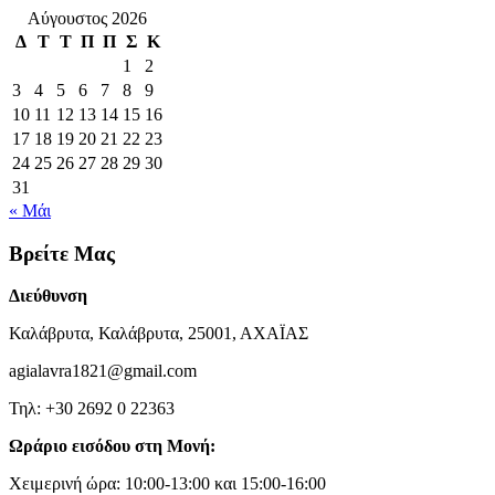
Αύγουστος 2026
Δ
Τ
Τ
Π
Π
Σ
Κ
1
2
3
4
5
6
7
8
9
10
11
12
13
14
15
16
17
18
19
20
21
22
23
24
25
26
27
28
29
30
31
« Μάι
Βρείτε Μας
Διεύθυνση
Καλάβρυτα, Καλάβρυτα, 25001, ΑΧΑΪΑΣ
agialavra1821@gmail.com
Τηλ: +30 2692 0 22363
Ωράριο εισόδου στη Μονή:
Χειμερινή ώρα: 10:00-13:00 και 15:00-16:00