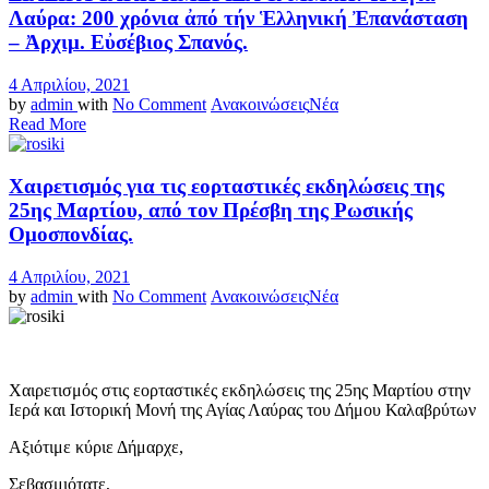
Λαύρα: 200 χρόνια ἀπό τήν Ἑλληνική Ἐπανάσταση
– Ἀρχιμ. Εὐσέβιος Σπανός.
4 Απριλίου, 2021
by
admin
with
No Comment
Ανακοινώσεις
Νέα
Read More
Χαιρετισμός για τις εορταστικές εκδηλώσεις της
25ης Μαρτίου, από τον Πρέσβη της Ρωσικής
Ομοσπονδίας.
4 Απριλίου, 2021
by
admin
with
No Comment
Ανακοινώσεις
Νέα
Χαιρετισμός στις εορταστικές εκδηλώσεις της 25ης Μαρτίου στην
Ιερά και Ιστορική Μονή της Αγίας Λαύρας του Δήμου Καλαβρύτων
Αξιότιμε κύριε Δήμαρχε,
Σεβασμιότατε,