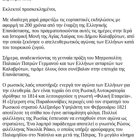
Εκλεκτοί προσκεκλημένοι,
Με ιδιαίτερη χαρά χαιρετίζω τις εορταστικές εκδηλώσεις με
αφορμή τα 200 χρόνια από την έναρξη της Ελληνικής
Επανάστασης, που πραγματοποιούνται αυτές τις ημέρες στην Ιερά
και Ιστορική Μονή της Αγίας Λαύρας του Δήμου Καλαβρύτων, από
την οποία ξεκίνησε ο απελευθερωτικός αγώνας των Ελλήνων κατά
του τουρκικού ζυγού.
Σήμερα, αναδεικνύοντας τη γενναία πράξη του Μητροπολίτη
Παλαιών Πατρών Γερμανού και των Ελλήνων ανταρτών των
Καλαβρύτων, τιμάμε όλους όσοι συνέβαλαν στην επιτυχία της
Επανάστασης.
Ο ρωσικός λαός υποστήριξε ενεργά τον αγώνα των Ελλήνων για
την ελευθερία. Δεν είναι τυχαίο ότι στη Ρωσική Αυτοκρατορία
ιδρύθηκε το 1814 και λειτουργούσε η γνωστή «Φιλική Εταιρεία».
Η εξέγερση στις Παραδουνάβιες περιοχές υπό τον στρατηγό του
Ρωσικού στρατού Αλέξανδρο Υψηλάντη τον Φεβρουάριο 1821
αποτέλεσε τη σπίθα που έγινε ασταμάτητη φλόγα. Πολλοί
φιλέλληνες της Ρωσίας έσπευσαν να ενταχθούν στον αγώνα ως
στρατιώτες. Ένα λαμπρό παράδειγμα αποτελεί ο γνωστός Ρώσος
φιλέλληνας Νικολάι Ράικο, ο οποίος υπήρξε φρούραρχος του
Παλαμηδίου στο Ναύπλιο και μετά της Πάτρας. Το μεγάλο κίνημα